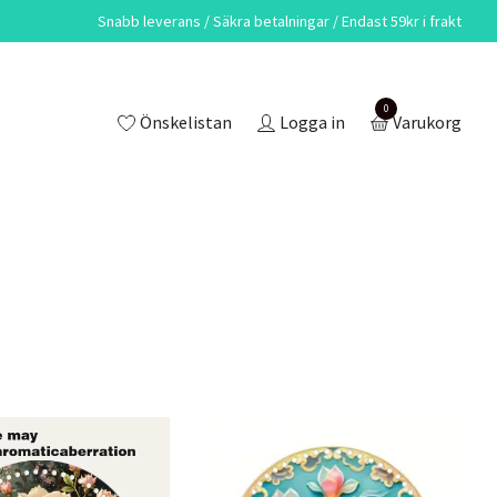
Snabb leverans / Säkra betalningar / Endast 59kr i frakt
0
Önskelistan
Logga in
Varukorg