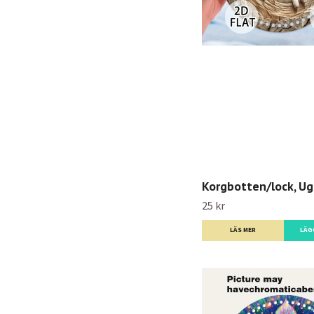
Korgbotten/lock, Ug
25 kr
LÄS MER
LÄG