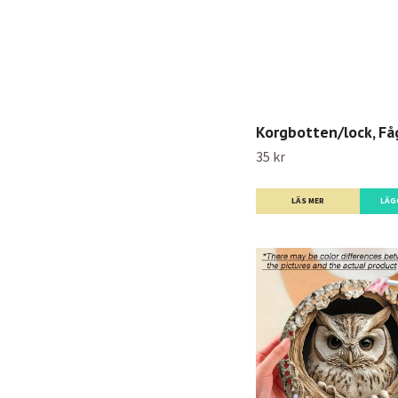
Korgbotten/lock, Få
35 kr
LÄS MER
LÄG