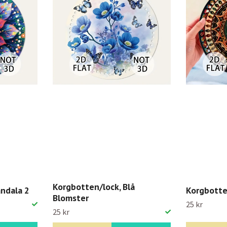
Korgbotten/lock, Blå
ndala 2
Korgbotte
Blomster
25 kr
25 kr