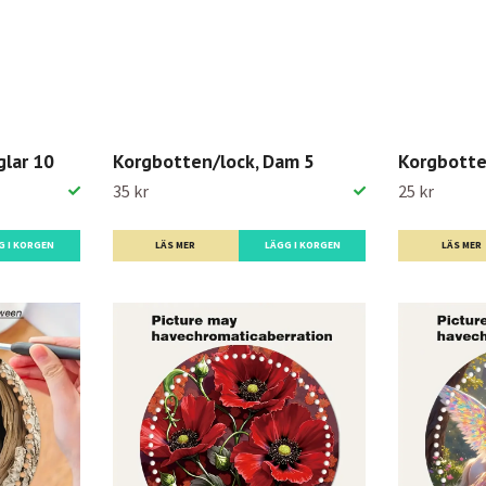
glar 10
Korgbotten/lock, Dam 5
Korgbotte
35 kr
25 kr
G I KORGEN
LÄS MER
LÄGG I KORGEN
LÄS MER