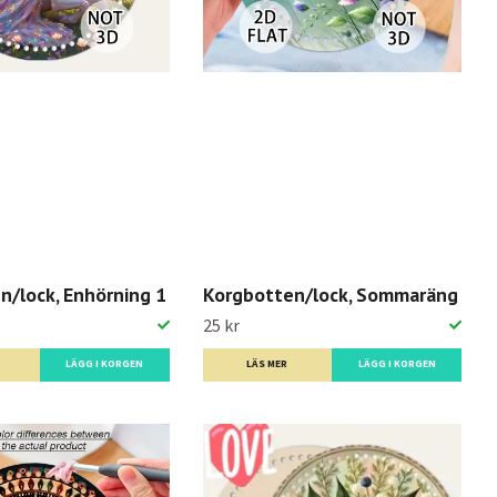
n/lock, Enhörning 1
Korgbotten/lock, Sommaräng
25 kr
LÄGG I KORGEN
LÄS MER
LÄGG I KORGEN