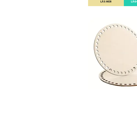
LÄS MER
LÄG