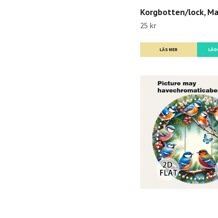
Korgbotten/lock, Ma
25 kr
LÄS MER
LÄG