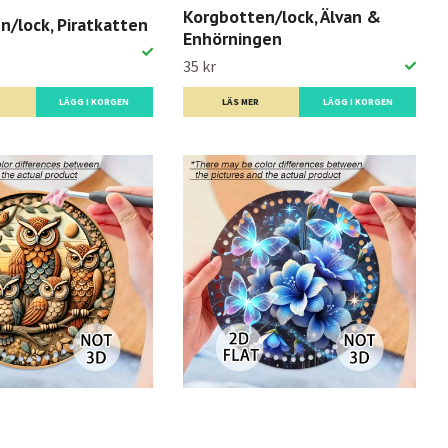
Korgbotten/lock, Älvan &
n/lock, Piratkatten
Enhörningen
35 kr
LÄGG I KORGEN
LÄS MER
LÄGG I KORGEN