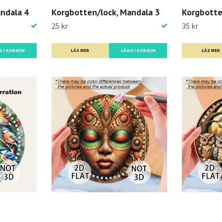
ndala 4
Korgbotten/lock, Mandala 3
Korgbotte
25 kr
35 kr
G I KORGEN
LÄS MER
LÄGG I KORGEN
LÄS MER