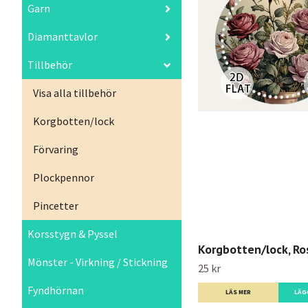
Garn
Diamanttavlor
Tillbehör
Visa alla tillbehör
Korgbotten/lock
Förvaring
Plockpennor
Pincetter
Korsstygn & Pyssel
Korgbotten/lock, Ro
Mönster - Virkning / Stickning
25 kr
Fyndhörnan
LÄS MER
LÄG