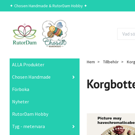
✦ Chosen Handmade & RutorDam Hobby ✦
Hem
Tillbehör
Korg
ALLA Produkter
Chosen Handmade
Korgbott
Förboka
Nyheter
RutorDam Hobby
Tyg - metervara