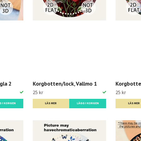
gla 2
Korgbotten/lock, Vallmo 1
Korgbotte
25 kr
25 kr
G I KORGEN
LÄS MER
LÄGG I KORGEN
LÄS MER