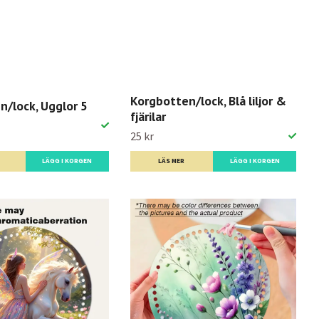
Korgbotten/lock, Blå liljor &
n/lock, Ugglor 5
fjärilar
25 kr
LÄGG I KORGEN
LÄS MER
LÄGG I KORGEN