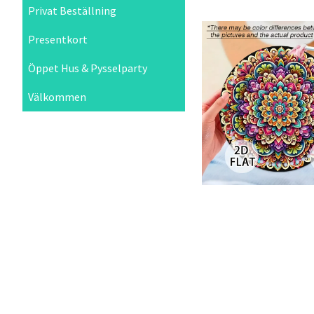
Privat Beställning
Presentkort
Öppet Hus & Pysselparty
Välkommen