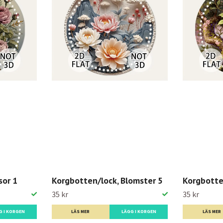
sor 1
Korgbotten/lock, Blomster 5
Korgbotte
35 kr
35 kr
G I KORGEN
LÄS MER
LÄGG I KORGEN
LÄS MER