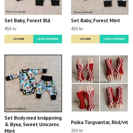
Set Baby, Forest Blå
Set Baby, Forest Mint
450 kr
450 kr
LÄS MER
LÄGG I KORGEN
LÄS MER
LÄGG I KORGEN
Set Body med knäppning
Polka Torgvantar, Röd/vit
& Byxa, Sweet Unicorns
250 kr
Mint