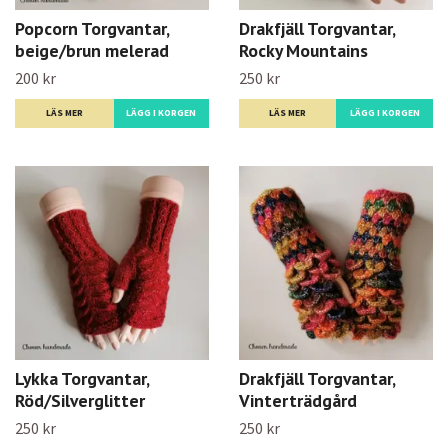
Popcorn Torgvantar,
Drakfjäll Torgvantar,
beige/brun melerad
Rocky Mountains
200 kr
250 kr
LÄS MER
LÄS MER
LÄGG I KORGEN
Lykka Torgvantar,
Drakfjäll Torgvantar,
Röd/Silverglitter
Vinterträdgård
250 kr
250 kr