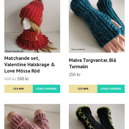
Matchande set,
Malva Torgvantar, Blå
Valentine Halskrage &
Turmalin
Love Mössa Röd
250 kr
600 kr
500 kr
LÄS MER
LÄS MER