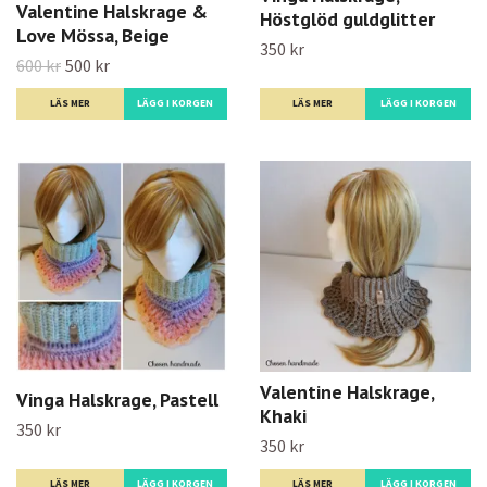
Valentine Halskrage &
Höstglöd guldglitter
Love Mössa, Beige
350 kr
600 kr
500 kr
LÄS MER
LÄGG I KORGEN
LÄS MER
Valentine Halskrage,
Vinga Halskrage, Pastell
Khaki
350 kr
350 kr
LÄS MER
LÄS MER
LÄGG I KORGEN