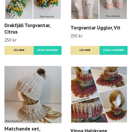
Drakfjäll Torgvantar,
Torgvantar Ugglor, Vit
Citrus
250 kr
250 kr
LÄS MER
LÄS MER
Matchande set,
Vinga Halskrage,