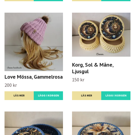
Korg, Sol & Måne,
Ljusgul
Love Mössa, Gammelrosa
150 kr
200 kr
LÄS MER
LÄGG I KORGEN
LÄS MER
LÄGG I KORGEN