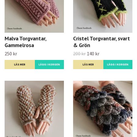
Malva Torgvantar,
Cristel Torgvantar, svart
Gammelrosa
& Grön
250 kr
200 kr
140 kr
LÄS MER
LÄS MER