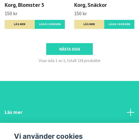
Korg, Blomster 5
Korg, Snäckor
150 kr
150 kr
LÄS MER
LÄGG I KORGEN
LÄS MER
LÄGG I KORGEN
NÄSTA SIDA
Visar sida 1 av 3, totalt 138 produkter
Läs mer
Sociala medier
Vi använder cookies