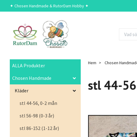
✦ Chosen Handmade & RutorDam Hobby ✦
Hem
Chosen Handmad
ALLA Produkter
Chosen Handmade
stl 44-56
Kläder
stl 44-56, 0-2 mån
stl 56-98 (0-3 år)
stl 86-152 (1-12 år)