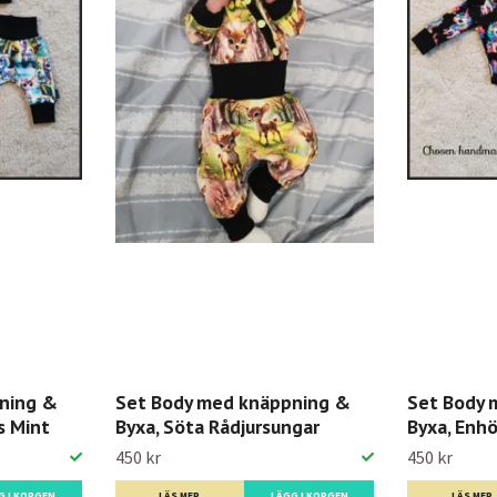
ning &
Set Body med knäppning &
Set Body 
s Mint
Byxa, Söta Rådjursungar
Byxa, Enhö
450 kr
450 kr
G I KORGEN
LÄS MER
LÄGG I KORGEN
LÄS MER