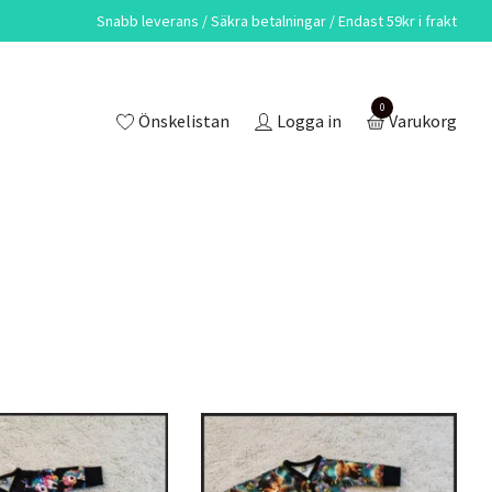
Snabb leverans / Säkra betalningar / Endast 59kr i frakt
0
Önskelistan
Logga in
Varukorg