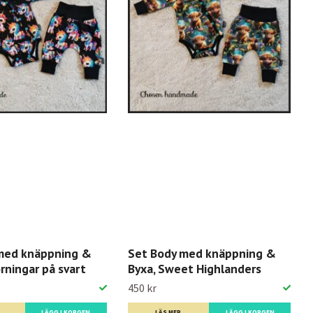
med knäppning &
Set Body med knäppning &
rningar på svart
Byxa, Sweet Highlanders
450 kr
LÄGG I KORGEN
LÄS MER
LÄGG I KORGEN