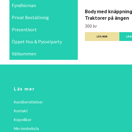
Fyndhörnan
Body med knäppning
Privat Beställning
Traktorer på ängen
300 kr
Presentkort
LÄS MER
LÄG
Öppet Hus & Pysselparty
Välkommen
Läs mer
Kundberättelser
Kontakt
Köpvillkor
Min önskelista