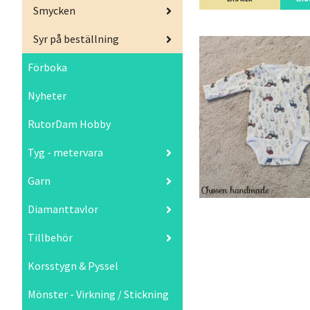
Smycken
Syr på beställning
Förboka
Nyheter
RutorDam Hobby
Tyg - metervara
Garn
Diamanttavlor
Tillbehör
Korsstygn & Pyssel
Mönster - Virkning / Stickning