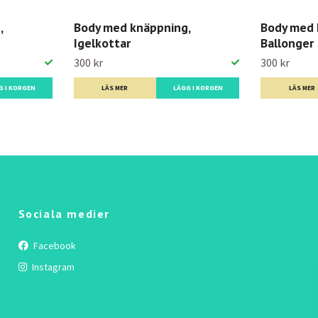
,
Body med knäppning,
Body med 
Igelkottar
Ballonger
300 kr
300 kr
G I KORGEN
LÄS MER
LÄGG I KORGEN
LÄS MER
Sociala medier
Facebook
Instagram