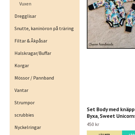
Vuxen
Dregglisar
Snutte, kaninöron på träring
Filtar & Åkpåsar
Halskragar/Buffar
Korgar
Mössor / Pannband
Vantar
Strumpor
Set Body med knäpp
scrubbies
Byxa, Sweet Unicorn
450 kr
Nyckelringar
LÄS MER
LÄG