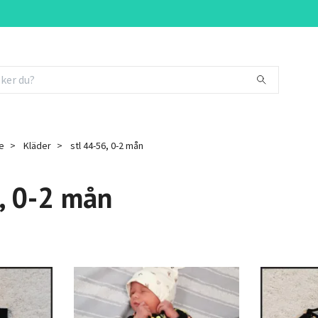
e
Kläder
stl 44-56, 0-2 mån
, 0-2 mån