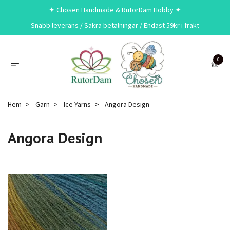
✦ Chosen Handmade & RutorDam Hobby ✦
Snabb leverans / Säkra betalningar / Endast 59kr i frakt
0
Hem
Garn
Ice Yarns
Angora Design
Angora Design