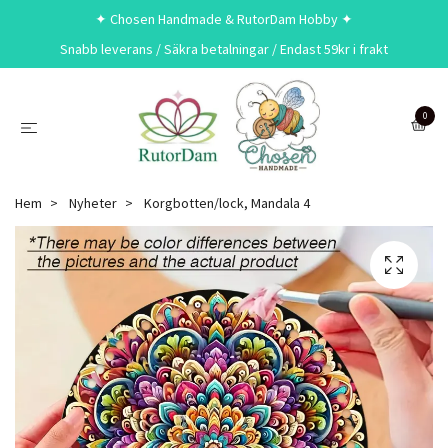
✦ Chosen Handmade & RutorDam Hobby ✦
Snabb leverans / Säkra betalningar / Endast 59kr i frakt
0
Hem
Nyheter
Korgbotten/lock, Mandala 4