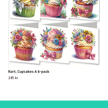
Kort, Cupcakes A 6-pack
K
245 kr
2