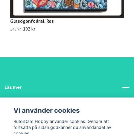
Glasögonfodral, Ros
A
102 kr
2
145 kr
Läs mer
Sociala medier
Vi använder cookies
Funderar du på något?
RutorDam Hobby använder cookies. Genom att
fortsätta på sidan godkänner du användandet av
cookies.