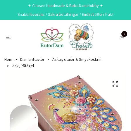
✦ Chosen Handmade & RutorDam Hobby ✦
Snabb leverans / Säkra betalningar / Endast 59kr i frakt
0
Hem
Diamanttavlor
Askar, etuier & Smyckeskrin
Ask, Påfågel