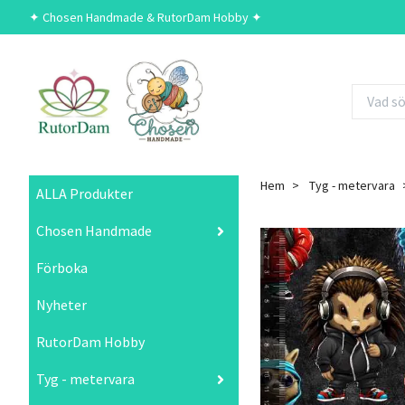
✦ Chosen Handmade & RutorDam Hobby ✦
Hem
Tyg - metervara
ALLA Produkter
Chosen Handmade
Förboka
Nyheter
RutorDam Hobby
Tyg - metervara