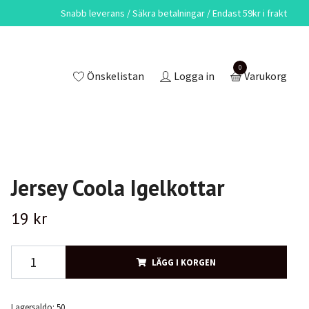
Snabb leverans / Säkra betalningar / Endast 59kr i frakt
0
Önskelistan
Logga in
Varukorg
Jersey Coola Igelkottar
19 kr
LÄGG I KORGEN
Lagersaldo:
50