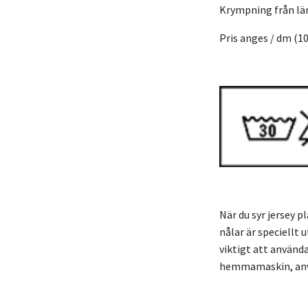
Krympning från l
Pris anges / dm (1
När du syr jersey p
nålar är speciellt
viktigt att använda
hemmamaskin, anvä