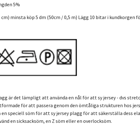
ängden 5%
0 cm) minsta köp 5 dm (50cm / 0,5 m) Lägg 10 bitar i kundkorgen fö
lagg är det lämpligt att använda en nål för att sy jersey - dvs stre
 utformade för att passera genom den ömtåliga strukturen hos jerse
 en speciell söm för att sy jersey plagg för att säkerställa dess ela
nd en sicksacksöm, en Z söm eller en overlocksöm.