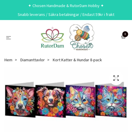
✦ Chosen Handmade & RutorDam Hobby ✦
Snabb leverans / Säkra betalningar / Endast 59kr i frakt
0
Hem
Diamanttavlor
Kort Katter & Hundar 8-pack