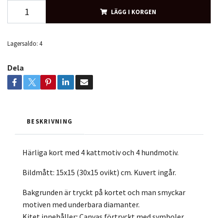
LÄGG I KORGEN
Lagersaldo:
4
Dela
BESKRIVNING
Härliga kort med 4 kattmotiv och 4 hundmotiv.
Bildmått: 15x15 (30x15 ovikt) cm. K
uvert ingår.
Bakgrunden är tryckt på kortet och man smyckar
motiven med underbara diamanter.
Kitet innehåller; Canvas förtryckt med symboler,