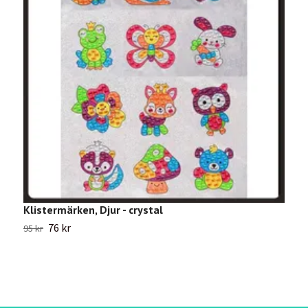
Klistermärken, Djur - crystal
G
76 kr
2
95 kr