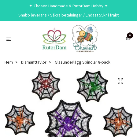
✦ Chosen Handmade & RutorDam Hobby ✦
Snabb leverans / Säkra betalningar / Endast 59kr i frakt
0
Hem
Diamanttavlor
Glasunderlägg Spindlar 8-pack