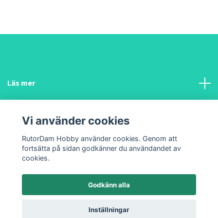
Läs mer
Sociala medier
Vi använder cookies
Funderar du på något?
RutorDam Hobby använder cookies. Genom att
fortsätta på sidan godkänner du användandet av
cookies.
Godkänn alla
© 2026 Chosen Handmade & RutorDam Hobby
Powered by Quickbutik
Inställningar