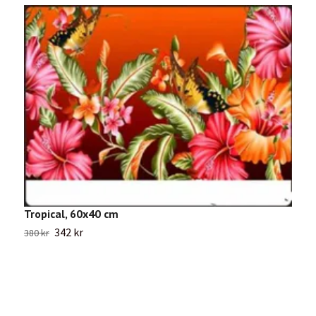
Tropical, 60x40 cm
342 kr
380 kr
K
3