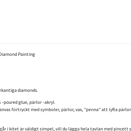
Diamond Painting
rkantiga diamonds.
-poured glue, pärlor -akryl.
anvas förtryckt med symboler, pärlor, vax, "penna" att lyfta pärlo
år i kitet är väldigt simpel, vill du lägga hela tavlan med pincet