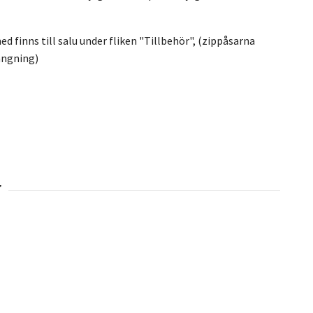
d finns till salu under fliken "Tillbehör", (zippåsarna
ängning)