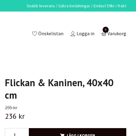
Snabb leverans / Säkra betalningar / Endast 59kr i frakt
0
Önskelistan
Logga in
Varukorg
Flickan & Kaninen, 40x40
cm
295 kr
236 kr
LÄGG I KORGEN