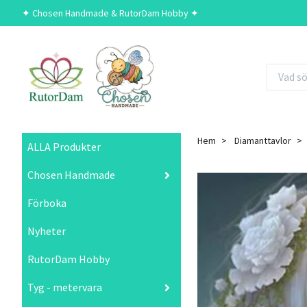
✦ Chosen Handmade & RutorDam Hobby ✦
Hem
Diamanttavlor
ALLA Produkter
Chosen Handmade
Förboka
Nyheter
RutorDam Hobby
Tyg - metervara