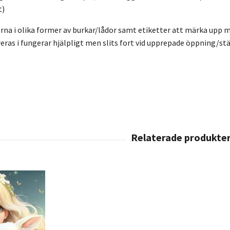
t)
orna i olika former av burkar/lådor samt etiketter att märka upp me
eras i fungerar hjälpligt men slits fort vid upprepade öppning/st