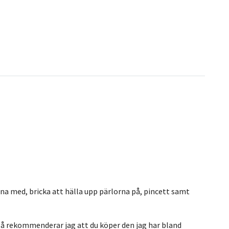
rna med, bricka att hälla upp pärlorna på, pincett samt
t så rekommenderar jag att du köper den jag har bland