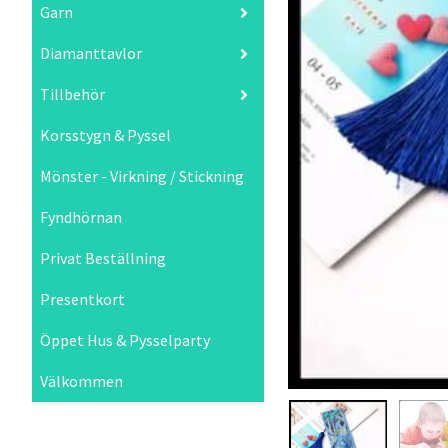
Garn
Diamanttavlor
Tillbehör
Korsstygn & Pyssel
Mönster - Virkning / Stickning
Fyndhörnan
Privat Beställning
Presentkort
Öppet Hus & Pysselparty
Välkommen