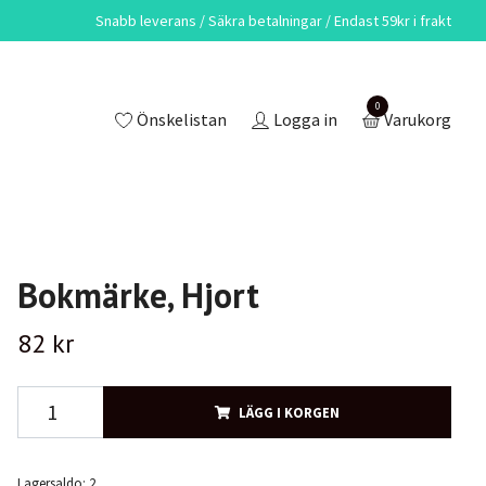
Snabb leverans / Säkra betalningar / Endast 59kr i frakt
0
Önskelistan
Logga in
Varukorg
Bokmärke, Hjort
82 kr
LÄGG I KORGEN
Lagersaldo:
2