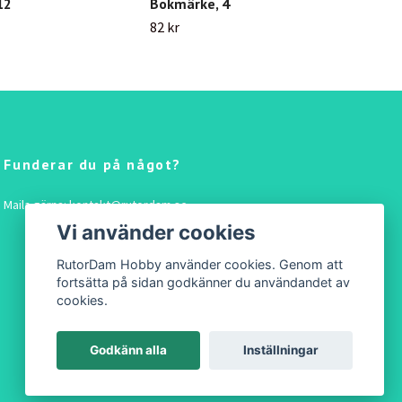
12
Bokmärke, 4
Bok
82 kr
82 k
Funderar du på något?
Maila gärna:
kontakt@rutordam.se
Vi använder cookies
RutorDam Hobby använder cookies. Genom att
fortsätta på sidan godkänner du användandet av
cookies.
Godkänn alla
Inställningar