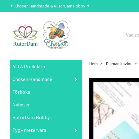
✦ Chosen Handmade & RutorDam Hobby ✦
Hem
Diamanttavlor
ALLA Produkter
Chosen Handmade
Förboka
Nyheter
RutorDam Hobby
Tyg - metervara