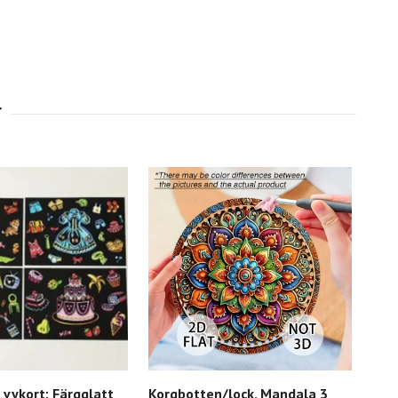
, vykort: Färgglatt
Korgbotten/lock, Mandala 3
Kor