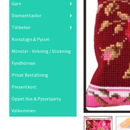
Garn
Diamanttavlor
Tillbehör
Korsstygn & Pyssel
Mönster - Virkning / Stickning
Fyndhörnan
Privat Beställning
Presentkort
Öppet Hus & Pysselparty
Välkommen