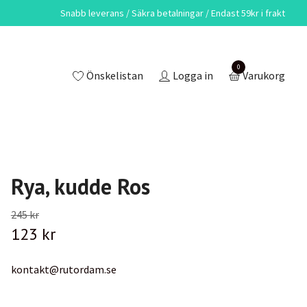
Snabb leverans / Säkra betalningar / Endast 59kr i frakt
0
Önskelistan
Logga in
Varukorg
Rya, kudde Ros
245 kr
123 kr
kontakt@rutordam.se