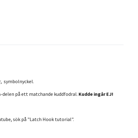
er, symbolnyckel.
rya-delen på ett matchande kuddfodral.
Kudde ingår EJ!
tube, sök på "Latch Hook tutorial".