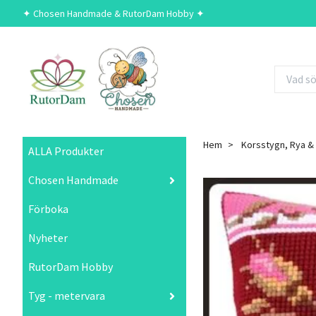
✦ Chosen Handmade & RutorDam Hobby ✦
Hem
Korsstygn, Rya &
ALLA Produkter
Chosen Handmade
Förboka
Nyheter
RutorDam Hobby
Tyg - metervara