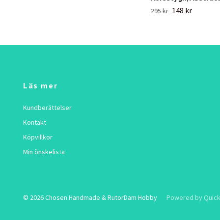
148 kr
295 kr
Läs mer
Kundberättelser
Kontakt
Köpvillkor
Min önskelista
© 2026 Chosen Handmade & RutorDam Hobby
Powered by Quick