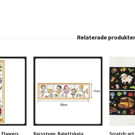
t Flowers
Korsstygn, Balettskola
Scratch-art