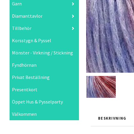
Garn
Diamanttavlor
Tillbehör
Korsstygn & Pyssel
Mönster - Virkning / Stickning
Fyndhörnan
Privat Beställning
Presentkort
Öppet Hus & Pysselparty
Välkommen
BESKRIVNING