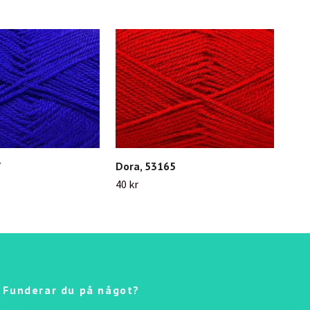
7
Dora, 53165
Hap
40 kr
42 k
Funderar du på något?