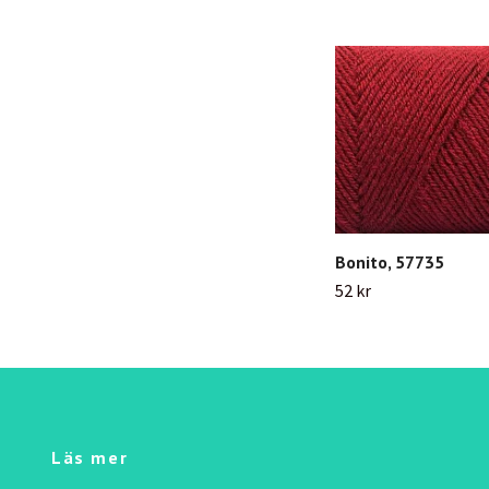
Bonito, 57735
52 kr
Läs mer