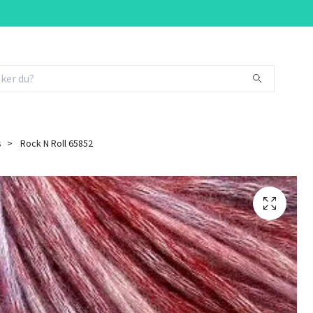
s
Rock N Roll 65852