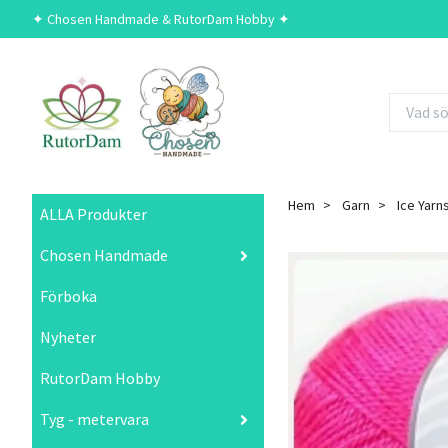
✦ Chosen Handmade & RutorDam Hobby ✦
Hem
Garn
Ice Yarn
ALLA Produkter
Chosen Handmade
Förboka
Nyheter
RutorDam Hobby
Tyg - metervara