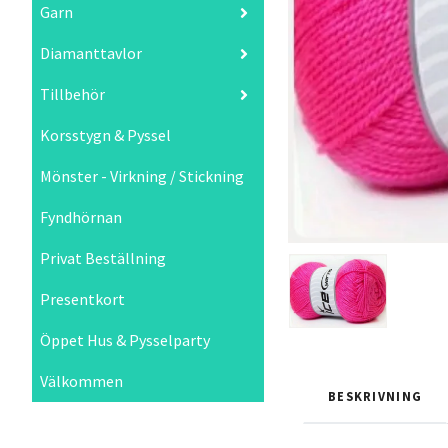
Garn
Diamanttavlor
Tillbehör
Korsstygn & Pyssel
Mönster - Virkning / Stickning
Fyndhörnan
Privat Beställning
Presentkort
Öppet Hus & Pysselparty
Välkommen
BESKRIVNING