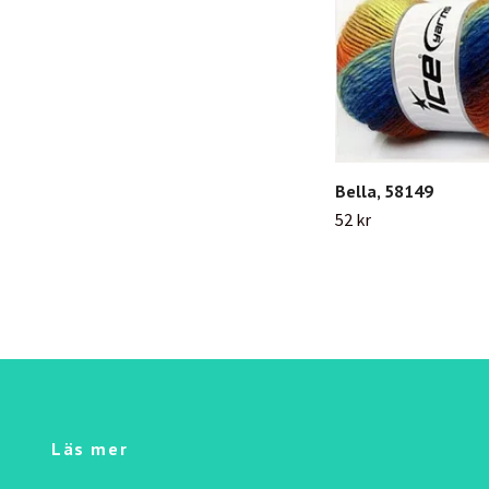
Bella, 58149
52 kr
Läs mer