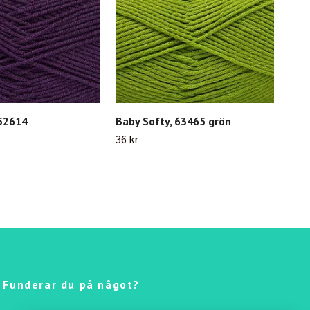
 52614
Baby Softy, 63465 grön
Bab
36 kr
40 k
Funderar du på något?