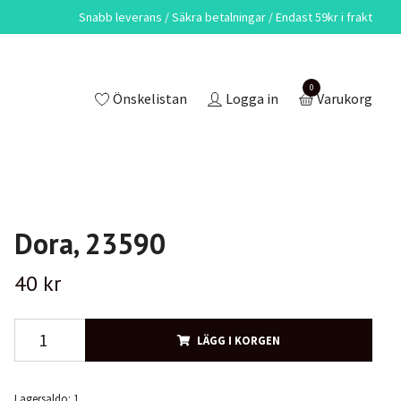
Snabb leverans / Säkra betalningar / Endast 59kr i frakt
0
Önskelistan
Logga in
Varukorg
Dora, 23590
40 kr
LÄGG I KORGEN
Lagersaldo:
1