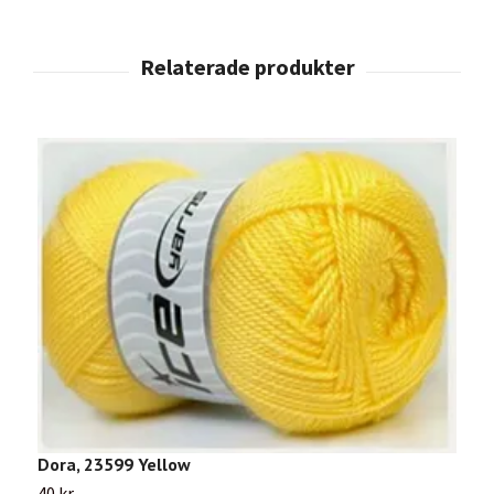
Dora, 23599 Yellow
B
40 kr
3