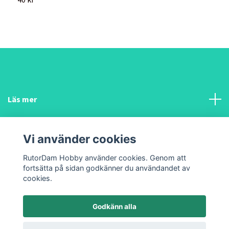
Läs mer
Sociala medier
Vi använder cookies
Funderar du på något?
RutorDam Hobby använder cookies. Genom att
fortsätta på sidan godkänner du användandet av
cookies.
Godkänn alla
© 2026 Chosen Handmade & RutorDam Hobby
Powered by Quickbutik