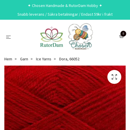
✦ Chosen Handmade & RutorDam Hobby ✦
Snabb leverans / Säkra betalningar / Endast 59kr i frakt
0
Hem
Garn
Ice Yarns
Dora, 66052