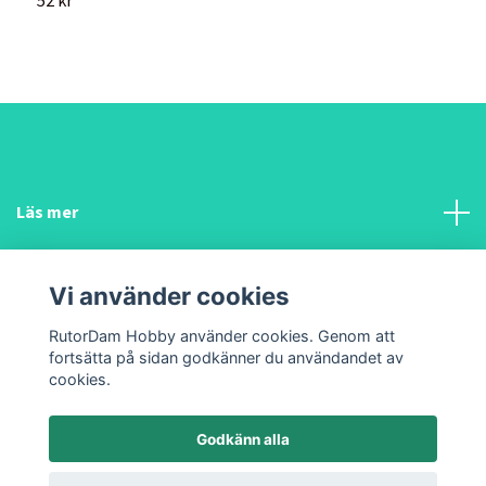
52 kr
5
Läs mer
Sociala medier
Vi använder cookies
Funderar du på något?
RutorDam Hobby använder cookies. Genom att
fortsätta på sidan godkänner du användandet av
cookies.
Godkänn alla