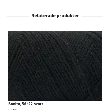
Bonito, 56422 svart
B