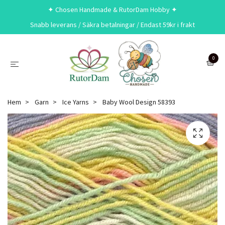
✦ Chosen Handmade & RutorDam Hobby ✦
Snabb leverans / Säkra betalningar / Endast 59kr i frakt
0
Hem
Garn
Ice Yarns
Baby Wool Design 58393