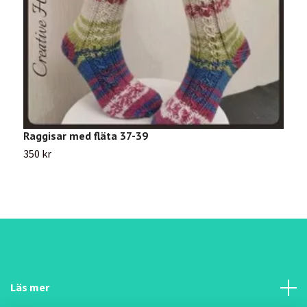
Raggisar med fläta 37-39
P
350 kr
1
Läs mer