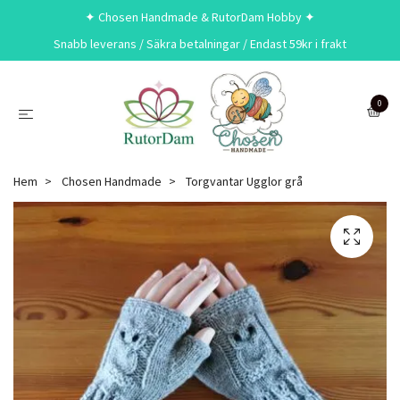
✦ Chosen Handmade & RutorDam Hobby ✦
Snabb leverans / Säkra betalningar / Endast 59kr i frakt
0
Hem
Chosen Handmade
Torgvantar Ugglor grå